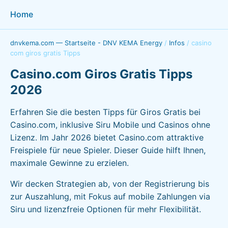
Home
dnvkema.com — Startseite - DNV KEMA Energy
/
Infos
/
casino
com giros gratis Tipps
Casino.com Giros Gratis Tipps
2026
Erfahren Sie die besten Tipps für Giros Gratis bei
Casino.com, inklusive Siru Mobile und Casinos ohne
Lizenz. Im Jahr 2026 bietet Casino.com attraktive
Freispiele für neue Spieler. Dieser Guide hilft Ihnen,
maximale Gewinne zu erzielen.
Wir decken Strategien ab, von der Registrierung bis
zur Auszahlung, mit Fokus auf mobile Zahlungen via
Siru und lizenzfreie Optionen für mehr Flexibilität.