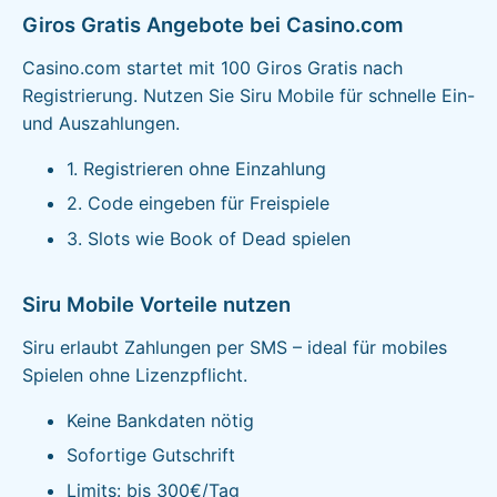
Giros Gratis Angebote bei Casino.com
Casino.com startet mit 100 Giros Gratis nach
Registrierung. Nutzen Sie Siru Mobile für schnelle Ein-
und Auszahlungen.
1. Registrieren ohne Einzahlung
2. Code eingeben für Freispiele
3. Slots wie Book of Dead spielen
Siru Mobile Vorteile nutzen
Siru erlaubt Zahlungen per SMS – ideal für mobiles
Spielen ohne Lizenzpflicht.
Keine Bankdaten nötig
Sofortige Gutschrift
Limits: bis 300€/Tag