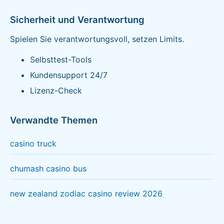
Sicherheit und Verantwortung
Spielen Sie verantwortungsvoll, setzen Limits.
Selbsttest-Tools
Kundensupport 24/7
Lizenz-Check
Verwandte Themen
casino truck
chumash casino bus
new zealand zodiac casino review 2026