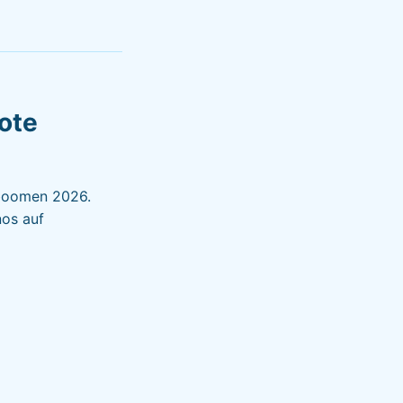
ote
 boomen 2026.
nos auf