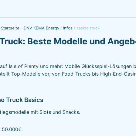
Startseite - DNV KEMA Energy
/
Infos
/
casino truck
Truck: Beste Modelle und Angeb
auf Isle of Plenty und mehr: Mobile Glücksspiel-Lösungen
stellt Top-Modelle vor, von Food-Trucks bis High-End-Casi
o Truck Basics
tiegsmodelle mit Slots und Snacks.
b 50.000€.