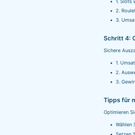
1. Slots
2. Roule
3. Umsa
Schritt 4:
Sichere Ausza
1. Umsat
2. Ausw
3. Gewi
Tipps für
Optimieren Si
Wählen S
Setzen S