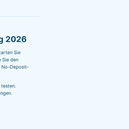
ng 2026
tarten Sie
e Sie den
e No-Deposit-
 testen.
ungen.