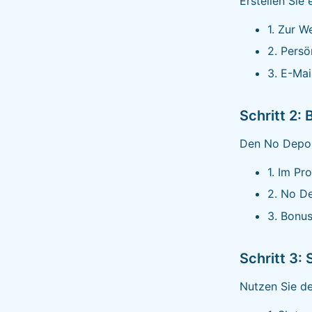
Erstellen Sie 
1. Zur W
2. Persö
3. E-Mail
Schritt 2: 
Den No Depos
1. Im Pr
2. No D
3. Bonus
Schritt 3:
Nutzen Sie de