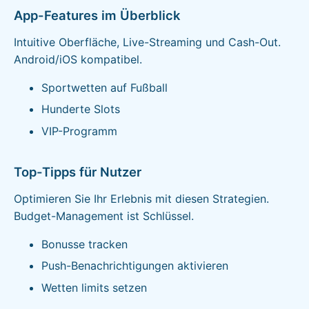
App-Features im Überblick
Intuitive Oberfläche, Live-Streaming und Cash-Out.
Android/iOS kompatibel.
Sportwetten auf Fußball
Hunderte Slots
VIP-Programm
Top-Tipps für Nutzer
Optimieren Sie Ihr Erlebnis mit diesen Strategien.
Budget-Management ist Schlüssel.
Bonusse tracken
Push-Benachrichtigungen aktivieren
Wetten limits setzen