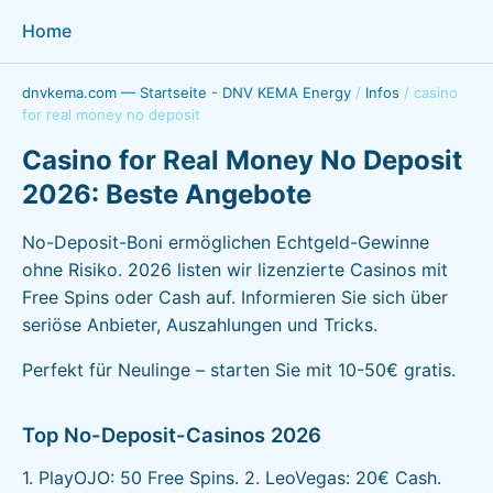
Home
dnvkema.com — Startseite - DNV KEMA Energy
/
Infos
/
casino
for real money no deposit
Casino for Real Money No Deposit
2026: Beste Angebote
No-Deposit-Boni ermöglichen Echtgeld-Gewinne
ohne Risiko. 2026 listen wir lizenzierte Casinos mit
Free Spins oder Cash auf. Informieren Sie sich über
seriöse Anbieter, Auszahlungen und Tricks.
Perfekt für Neulinge – starten Sie mit 10-50€ gratis.
Top No-Deposit-Casinos 2026
1. PlayOJO: 50 Free Spins. 2. LeoVegas: 20€ Cash.