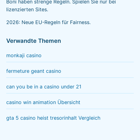
Boni haben strenge Regeln. Spielen Sie nur bei
lizenzierten Sites.
2026: Neue EU-Regeln für Fairness.
Verwandte Themen
monkaji casino
fermeture geant casino
can you be in a casino under 21
casino win animation Übersicht
gta 5 casino heist tresorinhalt Vergleich