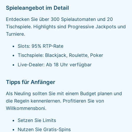
Spieleangebot im Detail
Entdecken Sie über 300 Spielautomaten und 20
Tischspiele. Highlights sind Progressive Jackpots und
Turniere.
Slots: 95% RTP-Rate
Tischspiele: Blackjack, Roulette, Poker
Live-Dealer: Ab 18 Uhr verfügbar
Tipps für Anfänger
Als Neuling sollten Sie mit einem Budget planen und
die Regeln kennenlernen. Profitieren Sie von
Willkommensboni.
Setzen Sie Limits
Nutzen Sie Gratis-Spins