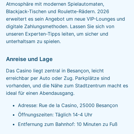
Atmosphäre mit modernen Spielautomaten,
Blackjack-Tischen und Roulette-Rädern. 2026
erweitert es sein Angebot um neue VIP-Lounges und
digitale Zahlungsmethoden. Lassen Sie sich von
unseren Experten-Tipps leiten, um sicher und
unterhaltsam zu spielen.
Anreise und Lage
Das Casino liegt zentral in Besançon, leicht
erreichbar per Auto oder Zug. Parkplätze sind
vorhanden, und die Nähe zum Stadtzentrum macht es
ideal für einen Abendausgang.
Adresse: Rue de la Casino, 25000 Besançon
Öffnungszeiten: Täglich 14-4 Uhr
Entfernung zum Bahnhof: 10 Minuten zu Fuß