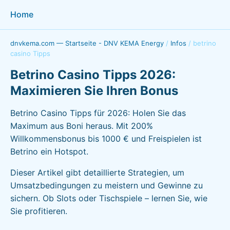
Home
dnvkema.com — Startseite - DNV KEMA Energy
/
Infos
/
betrino
casino Tipps
Betrino Casino Tipps 2026:
Maximieren Sie Ihren Bonus
Betrino Casino Tipps für 2026: Holen Sie das
Maximum aus Boni heraus. Mit 200%
Willkommensbonus bis 1000 € und Freispielen ist
Betrino ein Hotspot.
Dieser Artikel gibt detaillierte Strategien, um
Umsatzbedingungen zu meistern und Gewinne zu
sichern. Ob Slots oder Tischspiele – lernen Sie, wie
Sie profitieren.