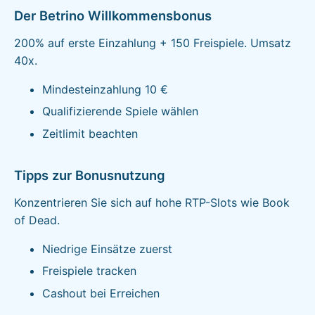
Der Betrino Willkommensbonus
200% auf erste Einzahlung + 150 Freispiele. Umsatz
40x.
Mindesteinzahlung 10 €
Qualifizierende Spiele wählen
Zeitlimit beachten
Tipps zur Bonusnutzung
Konzentrieren Sie sich auf hohe RTP-Slots wie Book
of Dead.
Niedrige Einsätze zuerst
Freispiele tracken
Cashout bei Erreichen