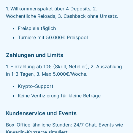
1. Willkommenspaket über 4 Deposits, 2.
Wöchentliche Reloads, 3. Cashback ohne Umsatz.
Freispiele täglich
Turniere mit 50.000€ Preispool
Zahlungen und Limits
1. Einzahlung ab 10€ (Skrill, Neteller), 2. Auszahlung
in 1-3 Tagen, 3. Max 5.000€/Woche.
Krypto-Support
Keine Verifizierung für kleine Beträge
Kundenservice und Events
Box-Office-ähnliche Stunden: 24/7 Chat. Events wie
Kewadin-Konzerte simuliert.