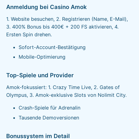
Anmeldung bei Casino Amok
1. Website besuchen, 2. Registrieren (Name, E-Mail),
3. 400% Bonus bis 400€ + 200 FS aktivieren, 4.
Ersten Spin drehen.
Sofort-Account-Bestätigung
Mobile-Optimierung
Top-Spiele und Provider
Amok-fokussiert: 1. Crazy Time Live, 2. Gates of
Olympus, 3. Amok-exklusive Slots von Nolimit City.
Crash-Spiele für Adrenalin
Tausende Demoversionen
Bonussystem im Detail