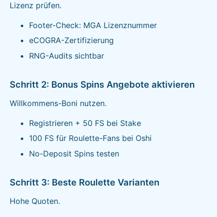
Lizenz prüfen.
Footer-Check: MGA Lizenznummer
eCOGRA-Zertifizierung
RNG-Audits sichtbar
Schritt 2: Bonus Spins Angebote aktivieren
Willkommens-Boni nutzen.
Registrieren + 50 FS bei Stake
100 FS für Roulette-Fans bei Oshi
No-Deposit Spins testen
Schritt 3: Beste Roulette Varianten
Hohe Quoten.