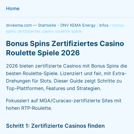
Home
dnvkema.com — Startseite - DNV KEMA Energy
/
Infos
/
bonus
spins zertifiziertes casino roulette spiele
Bonus Spins Zertifiziertes Casino
Roulette Spiele 2026
2026 bieten zertifizierte Casinos mit Bonus Spins die
besten Roulette-Spiele. Lizenziert und fair, mit Extra-
Drehungen für Slots. Dieser Guide zeigt Schritte zu
Top-Plattformen, Features und Strategien.
Fokussiert auf MGA/Curacao-zertifizierte Sites mit
hohen RTP-Roulette.
Schritt 1: Zertifizierte Casinos finden