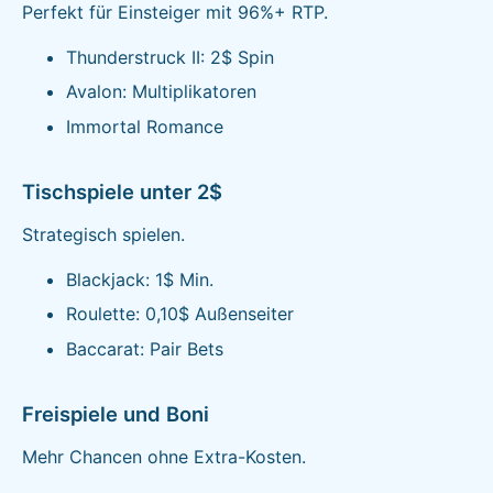
Perfekt für Einsteiger mit 96%+ RTP.
Thunderstruck II: 2$ Spin
Avalon: Multiplikatoren
Immortal Romance
Tischspiele unter 2$
Strategisch spielen.
Blackjack: 1$ Min.
Roulette: 0,10$ Außenseiter
Baccarat: Pair Bets
Freispiele und Boni
Mehr Chancen ohne Extra-Kosten.