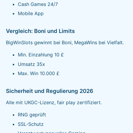
Cash Games 24/7
Mobile App
Vergleich: Boni und Limits
BigWinSlots gewinnt bei Boni, MegaWins bei Vielfalt.
Min. Einzahlung 10 £
Umsatz 35x
Max. Win 10.000 £
Sicherheit und Regulierung 2026
Alle mit UKGC-Lizenz, fair play zertifiziert.
RNG geprüft
SSL-Schutz