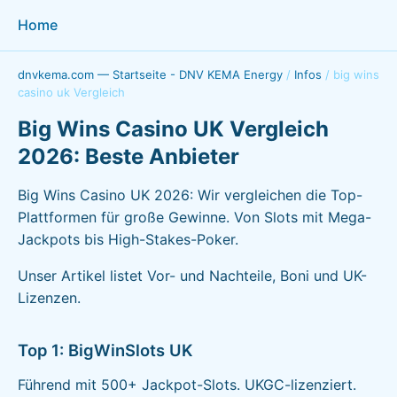
Home
dnvkema.com — Startseite - DNV KEMA Energy
/
Infos
/
big wins
casino uk Vergleich
Big Wins Casino UK Vergleich
2026: Beste Anbieter
Big Wins Casino UK 2026: Wir vergleichen die Top-
Plattformen für große Gewinne. Von Slots mit Mega-
Jackpots bis High-Stakes-Poker.
Unser Artikel listet Vor- und Nachteile, Boni und UK-
Lizenzen.
Top 1: BigWinSlots UK
Führend mit 500+ Jackpot-Slots. UKGC-lizenziert.