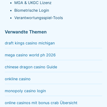
MGA & UKGC Lizenz
Biometrische Login
Verantwortungsspiel-Tools
Verwandte Themen
draft kings casino michigan
mega casino world ph 2026
chinese dragon casino Guide
onkline casino
monopoly casino login
online casinos mit bonus crab Übersicht