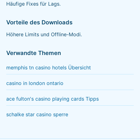
Häufige Fixes für Lags.
Vorteile des Downloads
Höhere Limits und Offline-Modi.
Verwandte Themen
memphis tn casino hotels Übersicht
casino in london ontario
ace fulton's casino playing cards Tipps
schalke star casino sperre