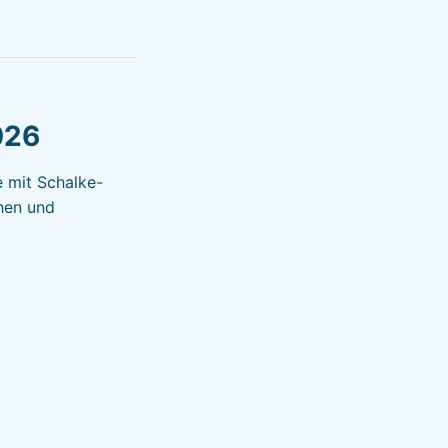
026
e mit Schalke-
chen und