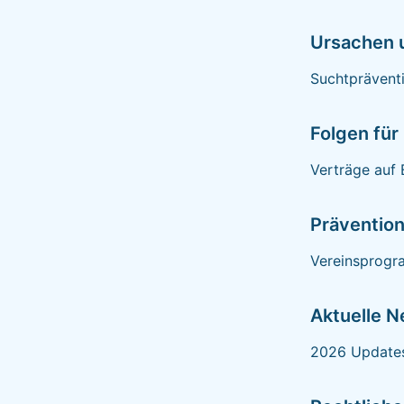
Ursachen 
Suchtpräventi
Folgen für
Verträge auf E
Prävention
Vereinsprogr
Aktuelle 
2026 Update