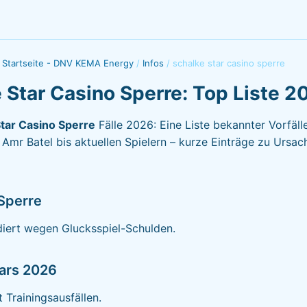
Startseite - DNV KEMA Energy
/
Infos
/
schalke star casino sperre
 Star Casino Sperre: Top Liste 2
tar Casino Sperre
Fälle 2026: Eine Liste bekannter Vorfäll
 Amr Batel bis aktuellen Spielern – kurze Einträge zu Ursa
Sperre
iert wegen Glucksspiel-Schulden.
ars 2026
 Trainingsausfällen.