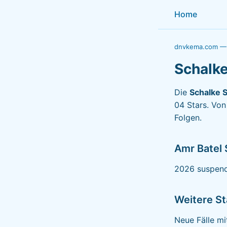
Home
dnvkema.com — 
Schalke
Die
Schalke S
04 Stars. Von
Folgen.
Amr Batel 
2026 suspend
Weitere St
Neue Fälle mit