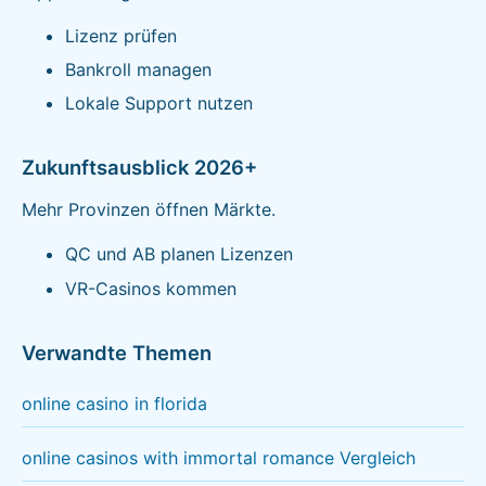
Lizenz prüfen
Bankroll managen
Lokale Support nutzen
Zukunftsausblick 2026+
Mehr Provinzen öffnen Märkte.
QC und AB planen Lizenzen
VR-Casinos kommen
Verwandte Themen
online casino in florida
online casinos with immortal romance Vergleich