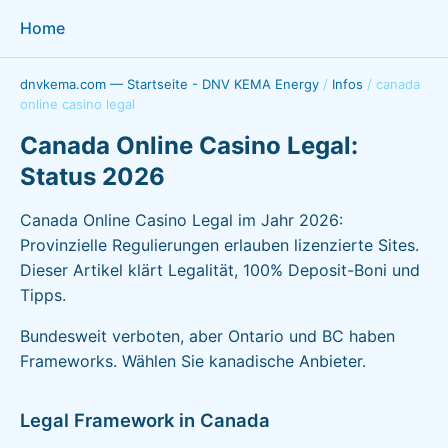
Home
dnvkema.com — Startseite - DNV KEMA Energy
/
Infos
/
canada
online casino legal
Canada Online Casino Legal:
Status 2026
Canada Online Casino Legal im Jahr 2026:
Provinzielle Regulierungen erlauben lizenzierte Sites.
Dieser Artikel klärt Legalität, 100% Deposit-Boni und
Tipps.
Bundesweit verboten, aber Ontario und BC haben
Frameworks. Wählen Sie kanadische Anbieter.
Legal Framework in Canada