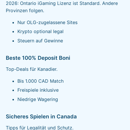
2026: Ontario iGaming Lizenz ist Standard. Andere
Provinzen folgen.
Nur OLG-zugelassene Sites
Krypto optional legal
Steuern auf Gewinne
Beste 100% Deposit Boni
Top-Deals für Kanadier.
Bis 1.000 CAD Match
Freispiele inklusive
Niedrige Wagering
Sicheres Spielen in Canada
Tipps für Legalität und Schutz.