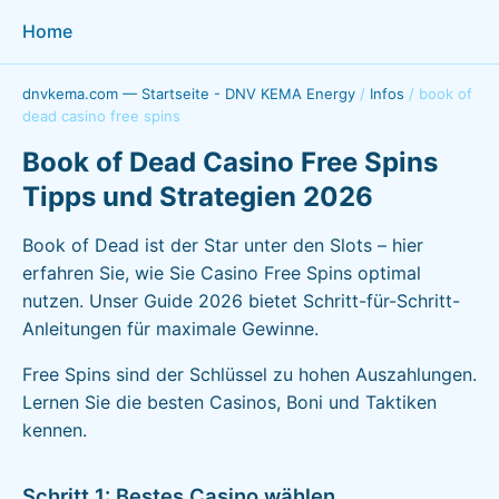
Home
dnvkema.com — Startseite - DNV KEMA Energy
/
Infos
/
book of
dead casino free spins
Book of Dead Casino Free Spins
Tipps und Strategien 2026
Book of Dead ist der Star unter den Slots – hier
erfahren Sie, wie Sie Casino Free Spins optimal
nutzen. Unser Guide 2026 bietet Schritt-für-Schritt-
Anleitungen für maximale Gewinne.
Free Spins sind der Schlüssel zu hohen Auszahlungen.
Lernen Sie die besten Casinos, Boni und Taktiken
kennen.
Schritt 1: Bestes Casino wählen