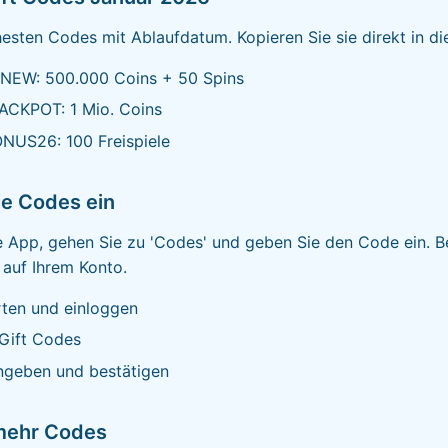
chesten Codes mit Ablaufdatum. Kopieren Sie sie direkt in di
EW: 500.000 Coins + 50 Spins
CKPOT: 1 Mio. Coins
NUS26: 100 Freispiele
ie Codes ein
e App, gehen Sie zu 'Codes' und geben Sie den Code ein. 
 auf Ihrem Konto.
rten und einloggen
Gift Codes
ngeben und bestätigen
 mehr Codes