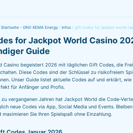
Startseite - DNV KEMA Energy
/
Infos
/
gift codes for jackpot world ca
des for Jackpot World Casino 20
ndiger Guide
 Casino begeistert 2026 mit täglichen Gift Codes, die Frei
schalten. Diese Codes sind der Schlüssel zu risikofreiem Sp
en. Unser Guide listet aktuelle Codes auf und erklärt, wie 
rfekt für Anfänger und Profis.
 zu vergangenen Jahren hat Jackpot World die Code-Verte
glich neue Codes via App, Social Media und Events. Bleiben
d maximieren Sie Ihren Spielspaß ohne Einzahlung.
ift Codes Januar 2026