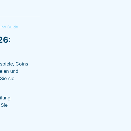
sino Guide
26:
spiele, Coins
ielen und
Sie sie
ilung
 Sie