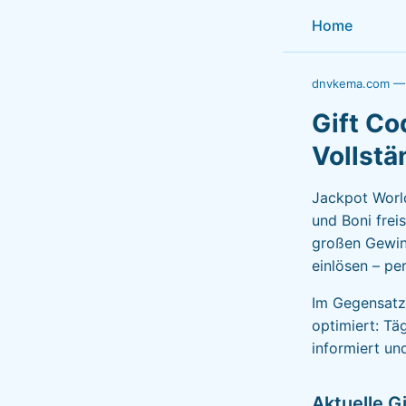
Home
dnvkema.com — 
Gift Co
Vollstä
Jackpot World
und Boni frei
großen Gewinn
einlösen – pe
Im Gegensatz
optimiert: Tä
informiert un
Aktuelle G