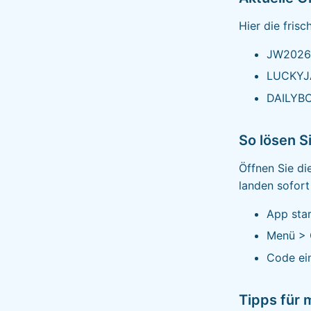
Hier die fris
JW2026N
LUCKYJA
DAILYBO
So lösen S
Öffnen Sie di
landen sofort
App sta
Menü > 
Code ei
Tipps für