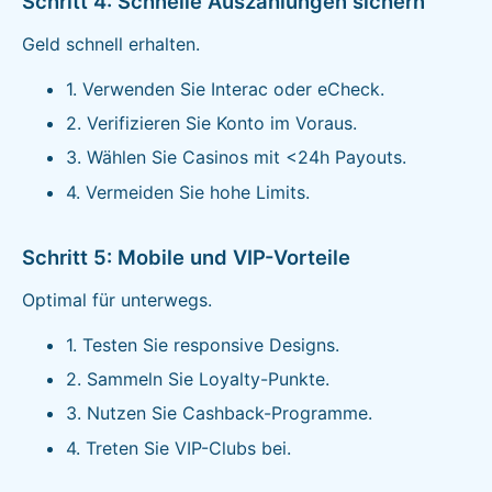
Schritt 4: Schnelle Auszahlungen sichern
Geld schnell erhalten.
1. Verwenden Sie Interac oder eCheck.
2. Verifizieren Sie Konto im Voraus.
3. Wählen Sie Casinos mit <24h Payouts.
4. Vermeiden Sie hohe Limits.
Schritt 5: Mobile und VIP-Vorteile
Optimal für unterwegs.
1. Testen Sie responsive Designs.
2. Sammeln Sie Loyalty-Punkte.
3. Nutzen Sie Cashback-Programme.
4. Treten Sie VIP-Clubs bei.