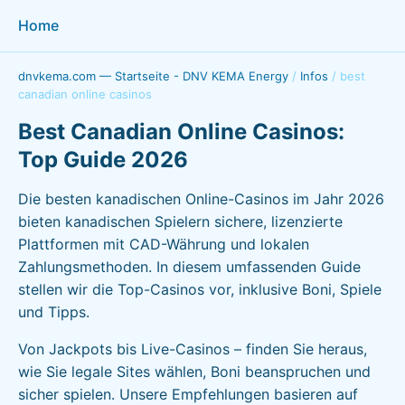
Home
dnvkema.com — Startseite - DNV KEMA Energy
/
Infos
/
best
canadian online casinos
Best Canadian Online Casinos:
Top Guide 2026
Die besten kanadischen Online-Casinos im Jahr 2026
bieten kanadischen Spielern sichere, lizenzierte
Plattformen mit CAD-Währung und lokalen
Zahlungsmethoden. In diesem umfassenden Guide
stellen wir die Top-Casinos vor, inklusive Boni, Spiele
und Tipps.
Von Jackpots bis Live-Casinos – finden Sie heraus,
wie Sie legale Sites wählen, Boni beanspruchen und
sicher spielen. Unsere Empfehlungen basieren auf