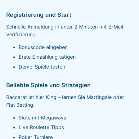
Registrierung und Start
Schnelle Anmeldung in unter 2 Minuten mit E-Mail-
Verifizierung.
Bonuscode eingeben
Erste Einzahlung tätigen
Demo-Spiele testen
Beliebte Spiele und Strategien
Baccarat ist hier King – lernen Sie Martingale oder
Flat Betting.
Slots mit Megaways
Live Roulette Tipps
Poker Turniere