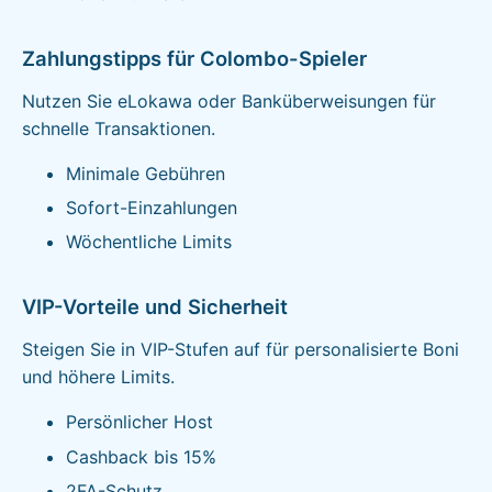
Zahlungstipps für Colombo-Spieler
Nutzen Sie eLokawa oder Banküberweisungen für
schnelle Transaktionen.
Minimale Gebühren
Sofort-Einzahlungen
Wöchentliche Limits
VIP-Vorteile und Sicherheit
Steigen Sie in VIP-Stufen auf für personalisierte Boni
und höhere Limits.
Persönlicher Host
Cashback bis 15%
2FA-Schutz