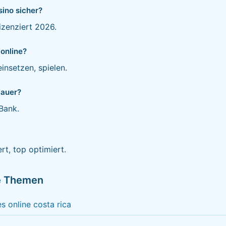
sino sicher?
izenziert 2026.
 online?
einsetzen, spielen.
auer?
Bank.
rt, top optimiert.
e Themen
s online costa rica