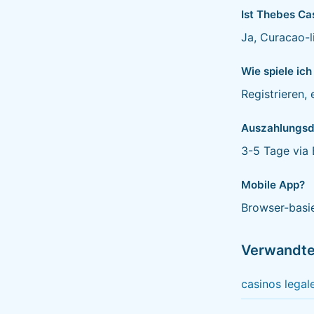
Ist Thebes Ca
Ja, Curacao-l
Wie spiele ich
Registrieren, 
Auszahlungsd
3-5 Tage via 
Mobile App?
Browser-basie
Verwandt
casinos legale