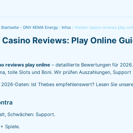
Startseite - DNV KEMA Energy
/
Infos
/
thebes casino reviews play onl
Casino Reviews: Play Online Gu
o reviews play online
– detaillierte Bewertungen für 2026.
, tolle Slots und Boni. Wir prüfen Auszahlungen, Support
 2026-Daten: Ist Thebes empfehlenswert? Lesen Sie unsere
ontra
falt, Schwächen: Support.
+ Spiele.