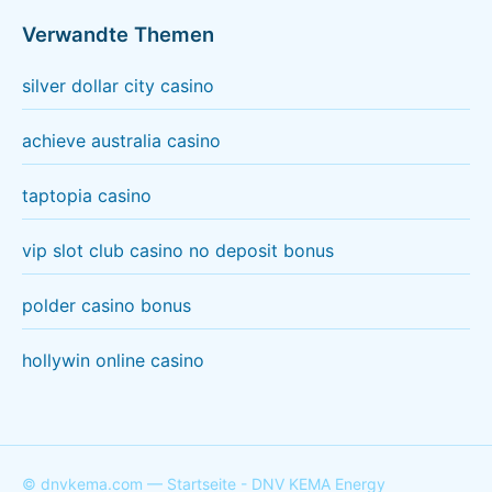
Verwandte Themen
silver dollar city casino
achieve australia casino
taptopia casino
vip slot club casino no deposit bonus
polder casino bonus
hollywin online casino
© dnvkema.com — Startseite - DNV KEMA Energy