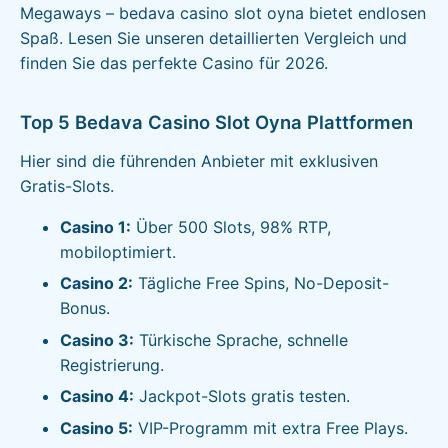
Megaways – bedava casino slot oyna bietet endlosen
Spaß. Lesen Sie unseren detaillierten Vergleich und
finden Sie das perfekte Casino für 2026.
Top 5 Bedava Casino Slot Oyna Plattformen
Hier sind die führenden Anbieter mit exklusiven
Gratis-Slots.
Casino 1:
Über 500 Slots, 98% RTP,
mobiloptimiert.
Casino 2:
Tägliche Free Spins, No-Deposit-
Bonus.
Casino 3:
Türkische Sprache, schnelle
Registrierung.
Casino 4:
Jackpot-Slots gratis testen.
Casino 5:
VIP-Programm mit extra Free Plays.