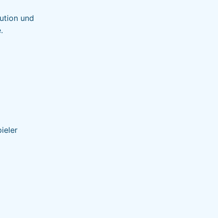
ution und
.
ieler