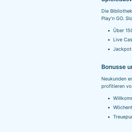
Die Bibliothe
Play'n GO. Sl
Über 15
Live Cas
Jackpot-
Bonusse u
Neukunden er
profitieren 
Willkom
Wöchent
Treuepun