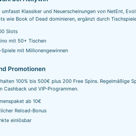
k umfasst Klassiker und Neuerscheinungen von NetEnt, Evol
ots wie Book of Dead dominieren, ergänzt durch Tischspiele
00 Slots
ino mit 50+ Tischen
Spiele mit Millionengewinnen
nd Promotionen
halten 100% bis 500€ plus 200 Free Spins. Regelmäßige Sp
von Cashback und VIP-Programmen.
menspaket ab 10€
licher Reload-Bonus
kte einlösbar