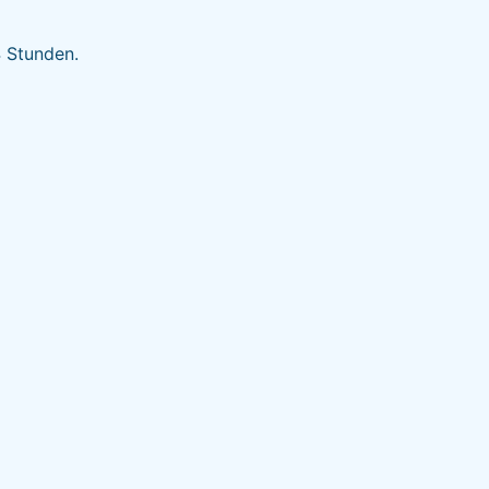
4 Stunden.