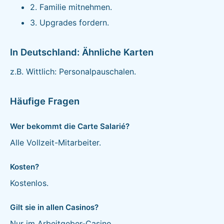
2. Familie mitnehmen.
3. Upgrades fordern.
In Deutschland: Ähnliche Karten
z.B. Wittlich: Personalpauschalen.
Häufige Fragen
Wer bekommt die Carte Salarié?
Alle Vollzeit-Mitarbeiter.
Kosten?
Kostenlos.
Gilt sie in allen Casinos?
Nur im Arbeitgeber-Casino.