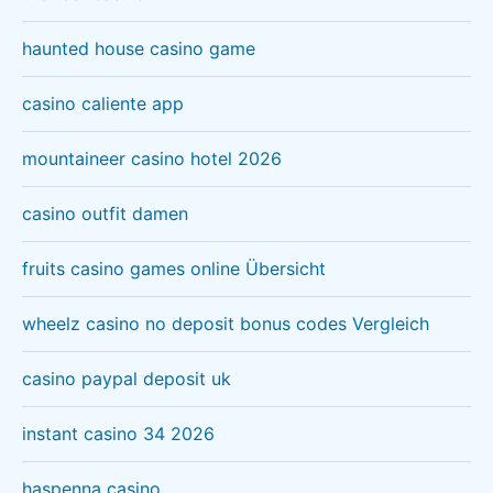
haunted house casino game
casino caliente app
mountaineer casino hotel 2026
casino outfit damen
fruits casino games online Übersicht
wheelz casino no deposit bonus codes Vergleich
casino paypal deposit uk
instant casino 34 2026
haspenna casino