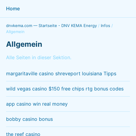
Home
dnvkema.com — Startseite - DNV KEMA Energy
/
Infos
/
Allgemein
Allgemein
Alle Seiten in dieser Sektion.
margaritaville casino shreveport louisiana Tipps
wild vegas casino $150 free chips rtg bonus codes
app casino win real money
bobby casino bonus
the reef casino