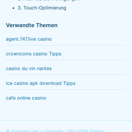
3. Touch-Optimierung
Verwandte Themen
agent.747.live casino
crowncoins casino Tipps
casino du vin nantes
ice casino apk download Tipps
cafe online casino
© dnvkema.com — Startseite - DNV KEMA Energy