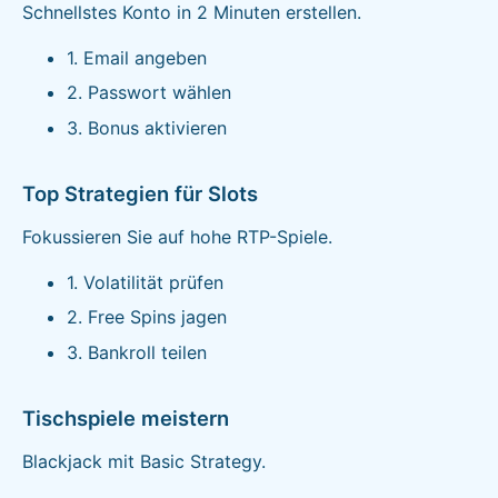
Schnellstes Konto in 2 Minuten erstellen.
1. Email angeben
2. Passwort wählen
3. Bonus aktivieren
Top Strategien für Slots
Fokussieren Sie auf hohe RTP-Spiele.
1. Volatilität prüfen
2. Free Spins jagen
3. Bankroll teilen
Tischspiele meistern
Blackjack mit Basic Strategy.