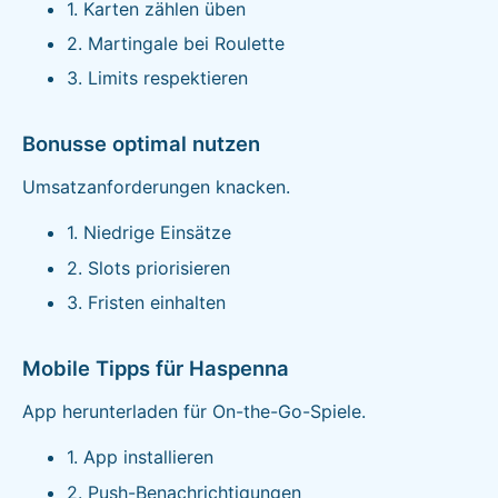
1. Karten zählen üben
2. Martingale bei Roulette
3. Limits respektieren
Bonusse optimal nutzen
Umsatzanforderungen knacken.
1. Niedrige Einsätze
2. Slots priorisieren
3. Fristen einhalten
Mobile Tipps für Haspenna
App herunterladen für On-the-Go-Spiele.
1. App installieren
2. Push-Benachrichtigungen