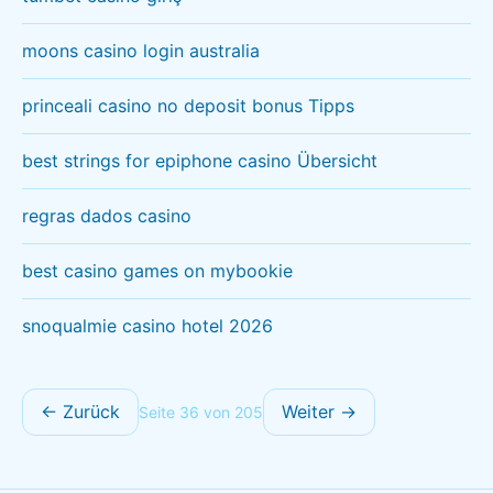
moons casino login australia
princeali casino no deposit bonus Tipps
best strings for epiphone casino Übersicht
regras dados casino
best casino games on mybookie
snoqualmie casino hotel 2026
← Zurück
Weiter →
Seite 36 von 205