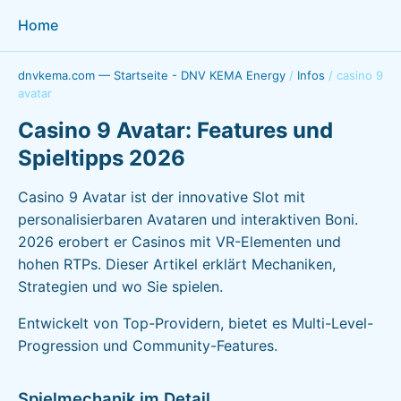
Home
dnvkema.com — Startseite - DNV KEMA Energy
/
Infos
/
casino 9
avatar
Casino 9 Avatar: Features und
Spieltipps 2026
Casino 9 Avatar ist der innovative Slot mit
personalisierbaren Avataren und interaktiven Boni.
2026 erobert er Casinos mit VR-Elementen und
hohen RTPs. Dieser Artikel erklärt Mechaniken,
Strategien und wo Sie spielen.
Entwickelt von Top-Providern, bietet es Multi-Level-
Progression und Community-Features.
Spielmechanik im Detail