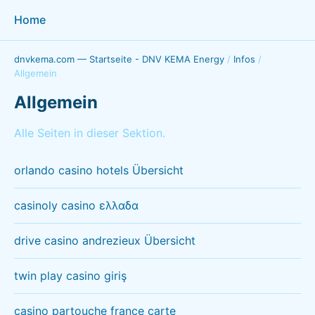
Home
dnvkema.com — Startseite - DNV KEMA Energy
/
Infos
/
Allgemein
Allgemein
Alle Seiten in dieser Sektion.
orlando casino hotels Übersicht
casinoly casino ελλαδα
drive casino andrezieux Übersicht
twin play casino giriş
casino partouche france carte