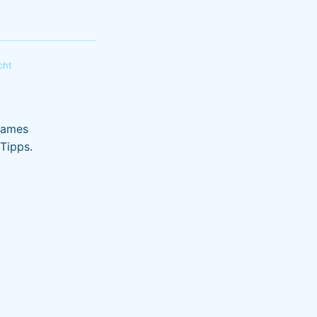
cht
 James
Tipps.