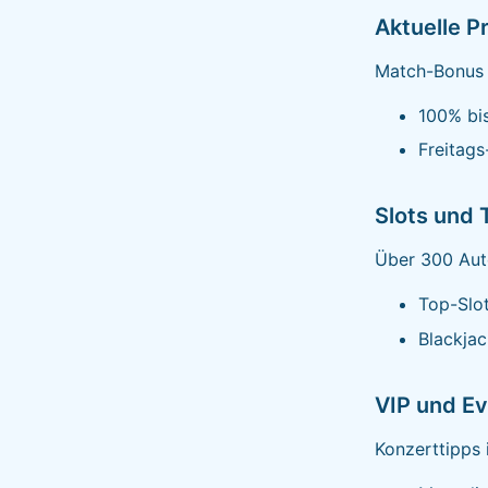
Aktuelle 
Match-Bonus u
100% bi
Freitags
Slots und 
Über 300 Aut
Top-Slot
Blackjac
VIP und E
Konzerttipps 