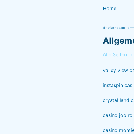
Home
dnvkema.com — 
Allgem
Alle Seiten in
valley view c
instaspin cas
crystal land 
casino job ro
casino montie