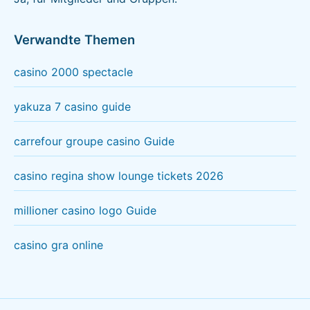
Verwandte Themen
casino 2000 spectacle
yakuza 7 casino guide
carrefour groupe casino Guide
casino regina show lounge tickets 2026
millioner casino logo Guide
casino gra online