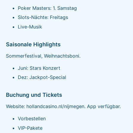
Poker Masters: 1. Samstag
Slots-Nächte: Freitags
Live-Musik
Saisonale Highlights
Sommerfestival, Weihnachtsboni.
Juni: Stars Konzert
Dez: Jackpot-Special
Buchung und Tickets
Website: hollandcasino.nl/nijmegen. App verfügbar.
Vorbestellen
VIP-Pakete