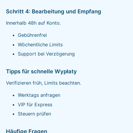
Schritt 4: Bearbeitung und Empfang
Innerhalb 48h auf Konto.
Gebührenfrei
Wöchentliche Limits
Support bei Verzögerung
Tipps für schnelle Wypłaty
Verifizieren früh, Limits beachten.
Werktags anfragen
VIP für Express
Steuern prüfen
Häufige Fragen