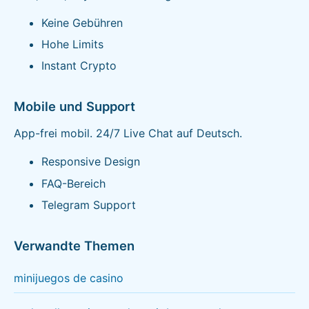
Keine Gebühren
Hohe Limits
Instant Crypto
Mobile und Support
App-frei mobil. 24/7 Live Chat auf Deutsch.
Responsive Design
FAQ-Bereich
Telegram Support
Verwandte Themen
minijuegos de casino