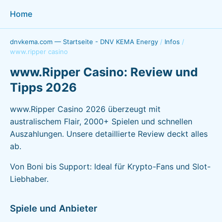
Home
dnvkema.com — Startseite - DNV KEMA Energy
/
Infos
/
www.ripper casino
www.Ripper Casino: Review und
Tipps 2026
www.Ripper Casino 2026 überzeugt mit
australischem Flair, 2000+ Spielen und schnellen
Auszahlungen. Unsere detaillierte Review deckt alles
ab.
Von Boni bis Support: Ideal für Krypto-Fans und Slot-
Liebhaber.
Spiele und Anbieter