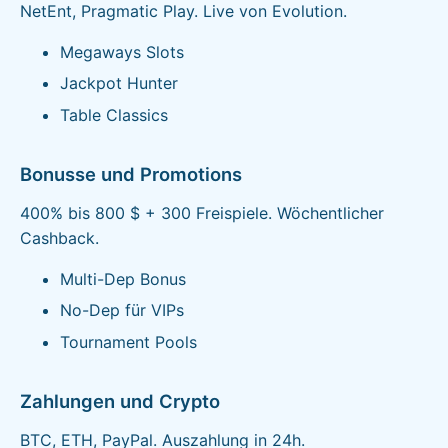
NetEnt, Pragmatic Play. Live von Evolution.
Megaways Slots
Jackpot Hunter
Table Classics
Bonusse und Promotions
400% bis 800 $ + 300 Freispiele. Wöchentlicher
Cashback.
Multi-Dep Bonus
No-Dep für VIPs
Tournament Pools
Zahlungen und Crypto
BTC, ETH, PayPal. Auszahlung in 24h.