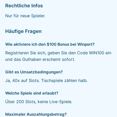
Rechtliche Infos
Nur für neue Spieler.
Häufige Fragen
Wie aktiviere ich den $100 Bonus bei Winport?
Registrieren Sie sich, geben Sie den Code WIN100 ein
und das Guthaben erscheint sofort.
Gibt es Umsatzbedingungen?
Ja, 40x auf Slots. Tischspiele zählen halb.
Welche Spiele sind erlaubt?
Über 200 Slots, keine Live-Spiele.
Maximaler Auszahlungsbetrag?