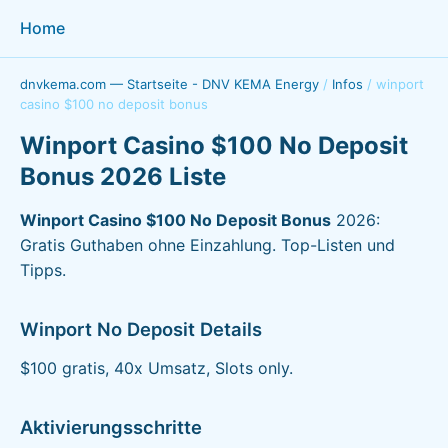
Home
dnvkema.com — Startseite - DNV KEMA Energy
/
Infos
/
winport
casino $100 no deposit bonus
Winport Casino $100 No Deposit
Bonus 2026 Liste
Winport Casino $100 No Deposit Bonus
2026:
Gratis Guthaben ohne Einzahlung. Top-Listen und
Tipps.
Winport No Deposit Details
$100 gratis, 40x Umsatz, Slots only.
Aktivierungsschritte