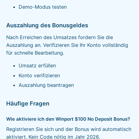
Demo-Modus testen
Auszahlung des Bonusgeldes
Nach Erreichen des Umsatzes fordern Sie die
Auszahlung an. Verifizieren Sie Ihr Konto vollständig
für schnelle Bearbeitung.
Umsatz erfüllen
Konto verifizieren
Auszahlung beantragen
Häufige Fragen
Wie aktiviere ich den Winport $100 No Deposit Bonus?
Registrieren Sie sich und der Bonus wird automatisch
aktiviert. Kein Code nötig im Jahr 2026.