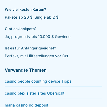
Wie viel kosten Karten?
Pakete ab 20 $, Single ab 2 $.
Gibt es Jackpots?
Ja, progressiv bis 10.000 $ Gewinne.
Ist es für Anfänger geeignet?
Perfekt, mit Hilfestellungen vor Ort.
Verwandte Themen
casino people counting device Tipps
casino plex sister sites Übersicht
maria casino no deposit