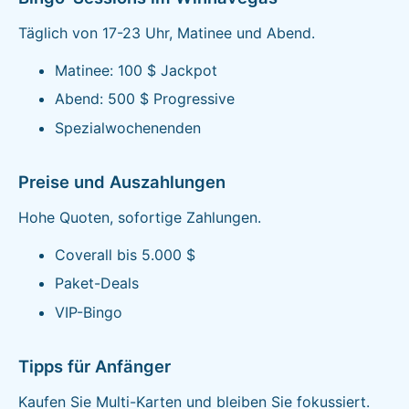
Täglich von 17-23 Uhr, Matinee und Abend.
Matinee: 100 $ Jackpot
Abend: 500 $ Progressive
Spezialwochenenden
Preise und Auszahlungen
Hohe Quoten, sofortige Zahlungen.
Coverall bis 5.000 $
Paket-Deals
VIP-Bingo
Tipps für Anfänger
Kaufen Sie Multi-Karten und bleiben Sie fokussiert.