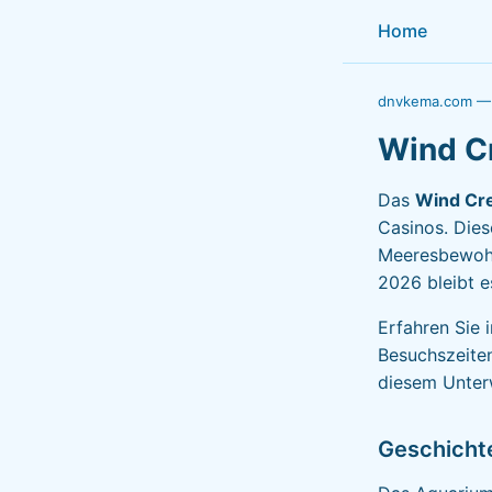
Home
dnvkema.com — 
Wind Cr
Das
Wind Cre
Casinos. Dies
Meeresbewohne
2026 bleibt e
Erfahren Sie 
Besuchszeite
diesem Unter
Geschichte