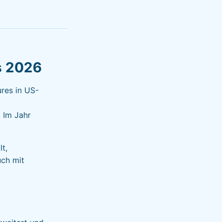
s 2026
res in US-
 Im Jahr
lt,
uch mit