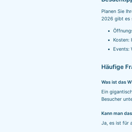
Planen Sie Ih
2026 gibt es 
Öffnungs
Kosten: 
Events:
Häufige F
Was ist das W
Ein gigantisc
Besucher unte
Kann man das
Ja, es ist für