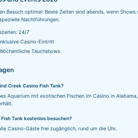
ren Besuch optimal: Beste Zeiten sind abends, wenn Shows s
spezielle Nachtführungen.
zeiten: 24/7
Inklusive Casino-Eintritt
 Wöchentliche Tauchshows
ragen
ind Creek Casino Fish Tank?
hes Aquarium mit exotischen Fischen im Casino in Alabama,
rhält.
 Fish Tank kostenlos besuchen?
 alle Casino-Gäste frei zugänglich, rund um die Uhr.