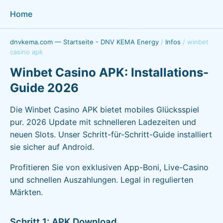
Home
dnvkema.com — Startseite - DNV KEMA Energy
/
Infos
/
winbet
casino apk
Winbet Casino APK: Installations-
Guide 2026
Die Winbet Casino APK bietet mobiles Glücksspiel
pur. 2026 Update mit schnelleren Ladezeiten und
neuen Slots. Unser Schritt-für-Schritt-Guide installiert
sie sicher auf Android.
Profitieren Sie von exklusiven App-Boni, Live-Casino
und schnellen Auszahlungen. Legal in regulierten
Märkten.
Schritt 1: APK Download