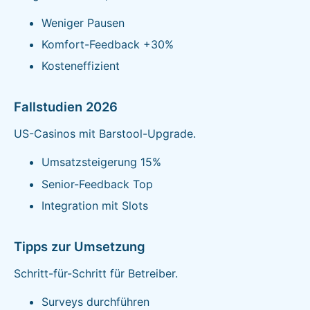
Weniger Pausen
Komfort-Feedback +30%
Kosteneffizient
Fallstudien 2026
US-Casinos mit Barstool-Upgrade.
Umsatzsteigerung 15%
Senior-Feedback Top
Integration mit Slots
Tipps zur Umsetzung
Schritt-für-Schritt für Betreiber.
Surveys durchführen