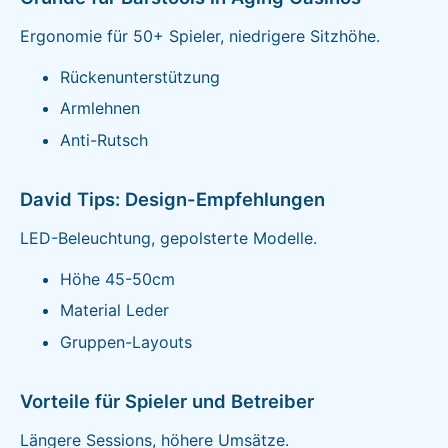
Ergonomie für 50+ Spieler, niedrigere Sitzhöhe.
Rückenunterstützung
Armlehnen
Anti-Rutsch
David Tips: Design-Empfehlungen
LED-Beleuchtung, gepolsterte Modelle.
Höhe 45-50cm
Material Leder
Gruppen-Layouts
Vorteile für Spieler und Betreiber
Längere Sessions, höhere Umsätze.