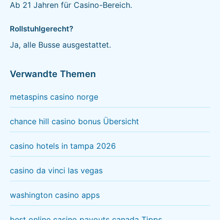
Ab 21 Jahren für Casino-Bereich.
Rollstuhlgerecht?
Ja, alle Busse ausgestattet.
Verwandte Themen
metaspins casino norge
chance hill casino bonus Übersicht
casino hotels in tampa 2026
casino da vinci las vegas
washington casino apps
best online casino payouts canada Tipps