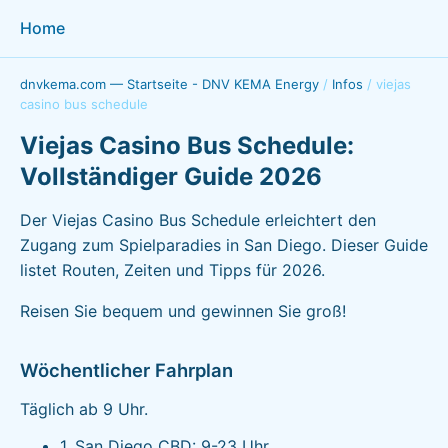
Home
dnvkema.com — Startseite - DNV KEMA Energy
/
Infos
/
viejas
casino bus schedule
Viejas Casino Bus Schedule:
Vollständiger Guide 2026
Der Viejas Casino Bus Schedule erleichtert den
Zugang zum Spielparadies in San Diego. Dieser Guide
listet Routen, Zeiten und Tipps für 2026.
Reisen Sie bequem und gewinnen Sie groß!
Wöchentlicher Fahrplan
Täglich ab 9 Uhr.
1. San Diego CBD: 9-23 Uhr