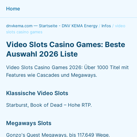
Home
dnvkema.com — Startseite - DNV KEMA Energy
/
Infos
/
video
slots casino games
Video Slots Casino Games: Beste
Auswahl 2026 Liste
Video Slots Casino Games 2026: Über 1000 Titel mit
Features wie Cascades und Megaways.
Klassische Video Slots
Starburst, Book of Dead – Hohe RTP.
Megaways Slots
Gonzo's Quest Megaways, bis 117.649 Wege.