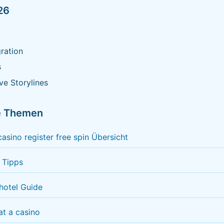
26
ration
s
ive Storylines
e Themen
casino register free spin Übersicht
 Tipps
hotel Guide
at a casino