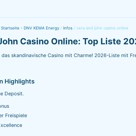
Startseite - DNV KEMA Energy
/
Infos
/
vera and john casino online
John Casino Online: Top Liste 2
– das skandinavische Casino mit Charme! 2026-Liste mit F
n Highlights
ne Deposit.
onus
r Freispiele
Excellence