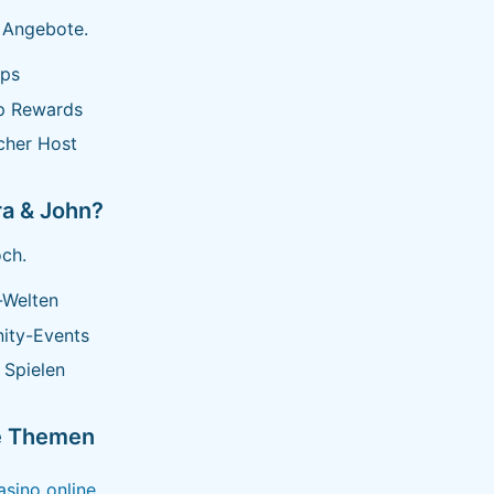
 Angebote.
ps
p Rewards
cher Host
a & John?
ch.
Welten
ty-Events
 Spielen
e Themen
sino online