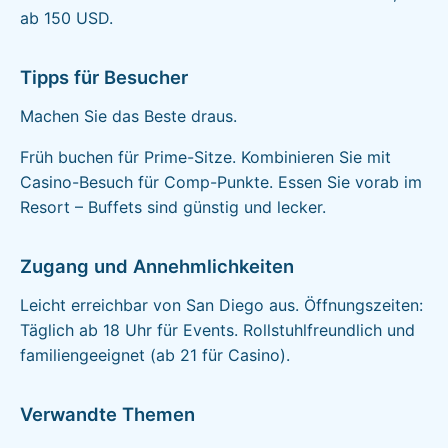
ab 150 USD.
Tipps für Besucher
Machen Sie das Beste draus.
Früh buchen für Prime-Sitze. Kombinieren Sie mit
Casino-Besuch für Comp-Punkte. Essen Sie vorab im
Resort – Buffets sind günstig und lecker.
Zugang und Annehmlichkeiten
Leicht erreichbar von San Diego aus. Öffnungszeiten:
Täglich ab 18 Uhr für Events. Rollstuhlfreundlich und
familiengeeignet (ab 21 für Casino).
Verwandte Themen