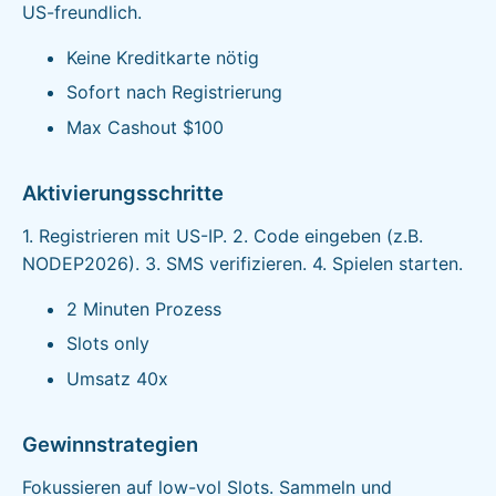
US-freundlich.
Keine Kreditkarte nötig
Sofort nach Registrierung
Max Cashout $100
Aktivierungsschritte
1. Registrieren mit US-IP. 2. Code eingeben (z.B.
NODEP2026). 3. SMS verifizieren. 4. Spielen starten.
2 Minuten Prozess
Slots only
Umsatz 40x
Gewinnstrategien
Fokussieren auf low-vol Slots. Sammeln und