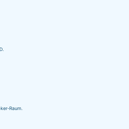
D.
Poker-Raum.