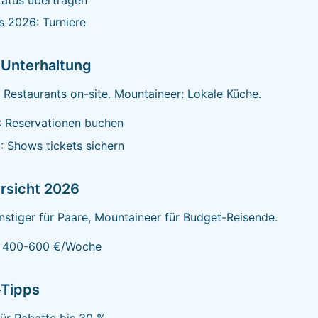
s 2026: Turniere
 Unterhaltung
 Restaurants on-site. Mountaineer: Lokale Küche.
1: Reservationen buchen
2: Shows tickets sichern
rsicht 2026
stiger für Paare, Mountaineer für Budget-Reisende.
 400-600 €/Woche
Tipps
ür Rabatte bis 30 %.