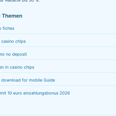
e Themen
o fiches
 casino chips
no no deposit
en in casino chips
 download for mobile Guide
 mit 10 euro einzahlungsbonus 2026