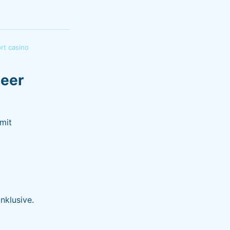
rt casino
neer
mit
nklusive.