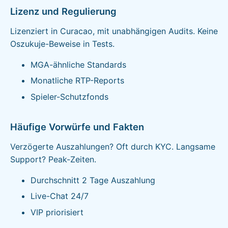
Lizenz und Regulierung
Lizenziert in Curacao, mit unabhängigen Audits. Keine
Oszukuje-Beweise in Tests.
MGA-ähnliche Standards
Monatliche RTP-Reports
Spieler-Schutzfonds
Häufige Vorwürfe und Fakten
Verzögerte Auszahlungen? Oft durch KYC. Langsame
Support? Peak-Zeiten.
Durchschnitt 2 Tage Auszahlung
Live-Chat 24/7
VIP priorisiert