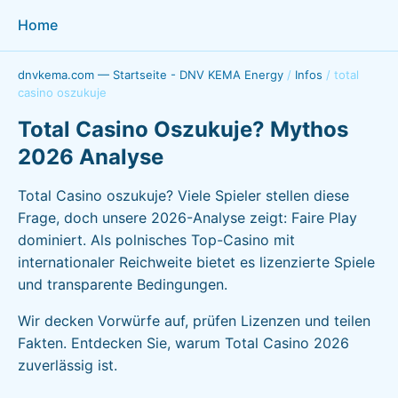
Home
dnvkema.com — Startseite - DNV KEMA Energy
/
Infos
/
total
casino oszukuje
Total Casino Oszukuje? Mythos
2026 Analyse
Total Casino oszukuje? Viele Spieler stellen diese
Frage, doch unsere 2026-Analyse zeigt: Faire Play
dominiert. Als polnisches Top-Casino mit
internationaler Reichweite bietet es lizenzierte Spiele
und transparente Bedingungen.
Wir decken Vorwürfe auf, prüfen Lizenzen und teilen
Fakten. Entdecken Sie, warum Total Casino 2026
zuverlässig ist.