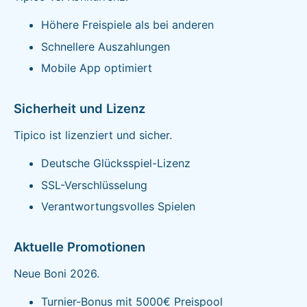
Höhere Freispiele als bei anderen
Schnellere Auszahlungen
Mobile App optimiert
Sicherheit und Lizenz
Tipico ist lizenziert und sicher.
Deutsche Glücksspiel-Lizenz
SSL-Verschlüsselung
Verantwortungsvolles Spielen
Aktuelle Promotionen
Neue Boni 2026.
Turnier-Bonus mit 5000€ Preispool