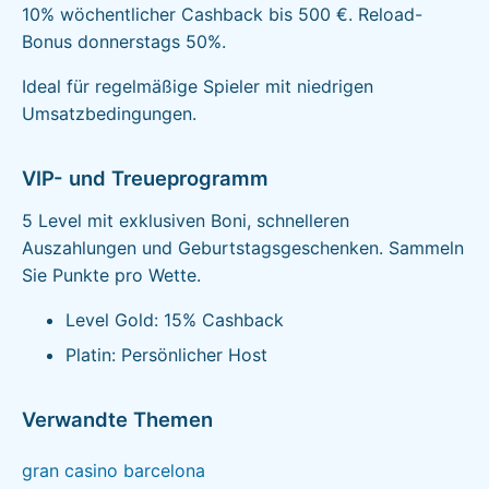
10% wöchentlicher Cashback bis 500 €. Reload-
Bonus donnerstags 50%.
Ideal für regelmäßige Spieler mit niedrigen
Umsatzbedingungen.
VIP- und Treueprogramm
5 Level mit exklusiven Boni, schnelleren
Auszahlungen und Geburtstagsgeschenken. Sammeln
Sie Punkte pro Wette.
Level Gold: 15% Cashback
Platin: Persönlicher Host
Verwandte Themen
gran casino barcelona