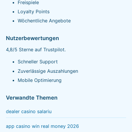
Freispiele
Loyalty Points
Wöchentliche Angebote
Nutzerbewertungen
4,8/5 Sterne auf Trustpilot.
Schneller Support
Zuverlässige Auszahlungen
Mobile Optimierung
Verwandte Themen
dealer casino salariu
app casino win real money 2026